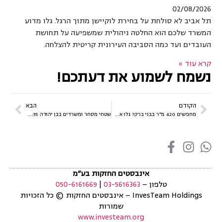
02/08/2026
תל אביב לא סולחת על בחירת לוקיישן מתוך הרגל. גלו מדוע
המשרד שלכם הוא החלטה ניהולית שמשפיעה על תחושת
העובדים ועד כמה הסביבה העירונית קריטית להצלחה.
קרא עוד »
נשמח לשמוע את דעתכם!
הקודם
הבא
מחפשים 420 מ"ר בבני ברק? גלו את הנכס מול קניון איילון ומגדל צ'מפיון
שטחי מסחר ומשרדים בבן יהודה 35: השילוב המושלם בין חנות למטה חברה
אינבסטים החזקות בע״מ
טלפון –
03-5616363
|
050-6161669
InvesTeam Holdings
–
אינבסטים החזקות
©
כל הזכויות
שמורות
www.investeam.org