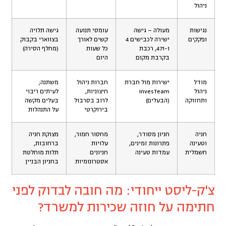
ניהול
נגישות
מעולה – גישה
עומסי תנועה
גישה תלויה
ופקקים
ישירה לכבישים 4
קשים לאורך
בצווארי בקבוק
ו-471, רכבת
כל שעות
(מחלף הסירה)
בקרבת מקום
היום
מודל
ישירות מול חברת
חברות ניהול
משתנה;
ניהול
InvesTeam
חיצוניות,
לעיתים ריבוי
ותחזוקה
(הבעלים)
לרוב בסרבול
בעלים מקשה
בירוקרטי
על התנהלות
חניה
חניון מסודר,
מחסור חמור,
מצוקת חניה
וטעינה
פתרונות זמינים,
עלויות
ברחובות,
חשמלית
עמדות טעינה
חניונים
תלות מוחלטת
אסטרונומיות
בחניון הבניין
צ'ק-ליסט ייחודי: מה חובה לבדוק לפני
חתימה על חוזה שכירות למשרד?