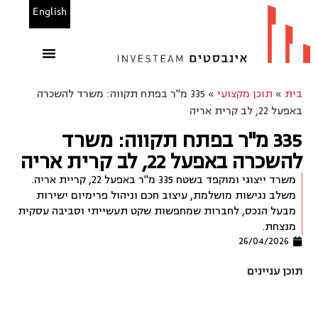
English
הנכסים שלנו
משרדים להשכרה
בין לקוחותינו
מחשבוני אינבסטים
בית
»
תוכן מקצועי
»
335 מ"ר בפתח תקווה: משרד להשכרה
באפעל 22, לב קרית אריה
335 מ"ר בפתח תקווה: משרד
להשכרה באפעל 22, לב קרית אריה
משרד ייצוגי ומוקפד בשטח 335 מ"ר באפעל 22, קריית אריה.
משלב נגישות מושלמת, עיצוב חכם וניהול פרימיום ישירות
מבעל הנכס, לחברות שמחפשות שקט תעשייתי וסביבה עסקית
מנצחת.
26/04/2026
תוכן עניינים