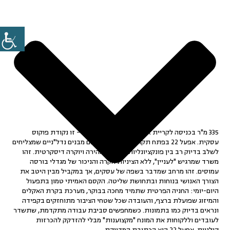
335 מ"ר בכניסה לקריית אריה
אינם סתם משרדים – זו נקודת פוקוס
עסקית.
אפעל 22 בפתח תקווה
הוא אחד מאותם מבנים נדל"ניים שמצליחים
לשלב בדיוק רב בין פונקציונליות, נגישות מהירה ויוקרה דיסקרטית. זהו
משרד שמרגיש "לעניין", ללא הציניות הקרה והניכור של מגדלי בורסה
עמוסים. זהו מרחב שמדבר בשפה של עסקים, אך במקביל מבין היטב את
הצורך האנושי בנוחות ובתחושת שליטה. הקסם האמיתי טמון בתפעול
היום-יומי: החניה הפרטית שתמיד מחכה בבוקר, מערכת בקרת האקלים
והמיזוג שפועלת ברצף, והעובדה שכל שטחי הציבור מתוחזקים בקפידה
ונראים בדיוק כמו בתמונות. כשמחפשים סביבת עבודה מתקדמת, שתשדר
לעובדים וללקוחות את המונח
"מקצוענות"
מבלי להזדקק להכרזות
קולניות, אפעל 22 הוא הכתובת המדויקת.