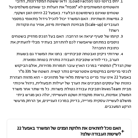
יחס ברוטו-נטו (Load Factor):
ודאו ששטח המסדרונות, הלובי
והשטחים המשותפים לא "מנפח" את העלות כך שאתם משלמים על
שטחים שאינם בשימושכם הבלעדי. באפעל 22 היחס הוגן ושקוף.
גמישות תשתיות:
האם המשרד יכול להכיל גידול פתאומי במספר
העובדים (Scale-up) מבחינת תשתיות מיזוג, אוויר צח ונקודות
רשת?
קיומו של סעיף יציאה או הרחבה:
האם בעל הנכס מחזיק בשטחים
נוספים במתחם שיאפשרו לכם להתרחב בעתיד מבלי להעתיק את
כתובת החברה?
שירותי ניקיון ואבטחה סביבתיים:
בחנו את המשרד גם בשעות
הערב, כדי לוודא שסביבת העבודה נותרת בטוחה ומוארת.
שוק הנדל"ן המסחרי במרכז הארץ עובר תמורות מהירות, אולם הביקוש
לנכסי פרימיום במיקומים אסטרטגיים נותר קשיח. השטח של 335 מ"ר
באפעל 22 אינו עוד פריט ברשימת מלאי של מתווכים – הוא מהווה הצהרת
כוונות של עסקים המבינים את הערך של יעילות תפעולית, ניהול איכותי
מבית InvesTeam וסביבת עבודה נטולת פשרות. כל מי שתר אחר משרד
המשלב אמינות, נראות מוקפדת ושקט תעשייתי, יגלה כאן מגרש ביתי
מושלם לעשייה עסקית פורייה, בדיוק במרכז העניינים, אך הרחק מרעשי
הרקע המעכבים.
האם נוכל להתאים את חלוקת הפנים של המשרד באפעל 22
לשיטות העבודה שלנו?