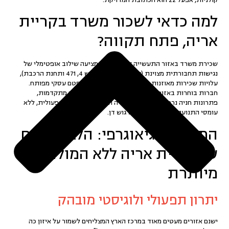
למה כדאי לשכור משרד בקריית
אריה, פתח תקווה?
שכירת משרד באזור התעשייה קריית אריה מציעה שילוב אופטימלי של
נגישות תחבורתית מצוינת
(קרבה מיידית לכביש 4, 471 ותחנת הרכבת),
עלויות שכירות מאוזנות ביחס לתל אביב, ואקו-סיסטם עסקי מפותח.
חברות בוחרות באזור זה כדי ליהנות מתשתיות הייטק מתקדמות,
פתרונות חניה נרחבים וסביבת עבודה המעודדת צמיחה תפעולית, ללא
עומסי התנועה הכבדים של מרכז גוש דן.
המיקום הגיאוגרפי: הלב הפועם
של קריית אריה ללא המולה
מיותרת
יתרון תפעולי ולוגיסטי מובהק
ישנם אזורים מעטים מאוד במרכז הארץ המצליחים לשמור על איזון כה