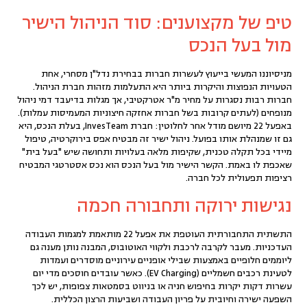
טיפ של מקצוענים: סוד הניהול הישיר
מול בעל הנכס
מניסיוננו המעשי בייעוץ לעשרות חברות בבחירת נדל"ן מסחרי, אחת
הטעויות הנפוצות והיקרות ביותר היא התעלמות מזהות
חברת הניהול
.
חברות רבות נסגרות על מחיר מ"ר אטרקטיבי, אך מגלות בדיעבד דמי ניהול
מנופחים (לעתים קרובות בשל חברות אחזקה חיצוניות המעמיסות עמלות).
באפעל 22 מיושם מודל אחר לחלוטין:
חברת InvesTeam
, בעלת הנכס, היא
גם זו שמנהלת אותו בפועל. ניהול ישיר זה מבטיח אפס בירוקרטיה, טיפול
מיידי בכל תקלה טכנית, שקיפות מלאה בעלויות ותחושה שיש "בעל בית"
שאכפת לו באמת. הקשר הישיר מול בעל הנכס הוא נכס אסטרטגי המבטיח
רציפות תפעולית לכל חברה.
נגישות ירוקה ותחבורה חכמה
התשתית התחבורתית העוטפת את אפעל 22 מותאמת למגמות העבודה
העדכניות. מעבר לקרבה לרכבת ולקווי האוטובוס, המבנה נותן מענה גם
ליוממים חלופיים באמצעות שבילי אופניים עירוניים מוסדרים ועמדות
לטעינת רכבים חשמליים (EV Charging). כאשר עובדים חוסכים מדי יום
עשרות דקות יקרות בחיפוש חניה או בניווט בסמטאות צפופות, יש לכך
השפעה ישירה וחיובית על פריון העבודה ושביעות הרצון הכללית.