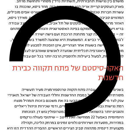
מושלם בין נגישות תחבורתית, תשתיות נדל"ן מסחרי ותחושת מרחב.
פארק העסקים קריית אריה
הוא בדיוק אזור כזה. מחד גיסא, שוכנות בו
עשרות חברות טכנולוגיה, ספקי שירותים פיננסיים וסטארט-אפים מובילים,
המהווים סביבה תוססת ופורייה לנטוורקינג ולקשרים עסקיים. מאידך גיסא,
האזור מרוחק דיו מהמולת הפקקים של תל אביב, מה שמאפשר קצב עבודה
בריא ויעיל.
אפעל 22
ממוקם בפינה האסטרטגית והנוחה ביותר של מתחם
זה – במרחק הליכה קצר מתחנת הרכבת ועם גישה ישירה לשדרות
ז'בוטינסקי ולציר כביש 4. המשמעות היא שהגעה למשרד בשעות הבוקר,
או יציאה לפגישה בשעות אחר הצהריים, אינן הופכות למבצע לוגיסטי
מורכב. זוהי גיאוגרפיה תכליתית שנועדה לאנשים שאוהבים לעבוד נטו –
להגיע בקלות, לפעול ביעילות ולהספיק הרבה יותר בכל יום עבודה.
האקו-סיסטם של פתח תקווה כבירת
חדשנות
בשנים האחרונות, עברה פתח תקווה טרנספורמציה מעיר תעשייה
מסורתית למוקד מוביל במפת החדשנות וחללי העבודה של ישראל. תאגידי
ענק לצד מיזמי הייטק צעירים קבעו בה את משכנם בזכות תמהיל מנצח:
רמת נגישות גבוהה, שפע ספקים מקומיים, ודמי שכירות וניהול ריאליים
והוגנים יותר בהשוואה לערים אחרות במטרופולין גוש דן. הנוכחות
היומיומית באפעל 22 ממחישה זאת היטב – שיתופי פעולה נרקמים
במהירות, מסעדות ושירותים נלווים זמינים במרחק הליכה, וקהילה
מקצועית דינמית מתהווה סביב הצירים הראשיים. ההפריה ההדדית הזו היא