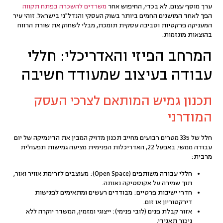
ערך מוסף עצום. לא בכדי, החיפוש אחר
משרדים להשכרה בפתח תקווה
הפך לאחד המושגים החמים ביותר בשוק העסקי והנדל"ני בישראל. זוהי עיר
המעניקה פרקטיות וסביבה עסקית תומכת, מבלי לשחוק את שורת הרווח
בהוצאות מוגזמות.
המרחב הפיזי והאדריכלי: חללי
עבודה בעיצוב שמעודד חשיבה
תכנון גמיש המותאם לצרכי העסק
המודרני
חלל של 335 מטרים רבועים מחייב תכנון מדויק המבין את הדינמיקה של יום
עבודה ממשי. באפעל 22, האדריכלות הפנימית מציעה גמישות תפעולית
מרבית:
חללי עבודה משותפים (Open Space):
מעוצבים לזרימת אוויר ואור,
תוך שמירה על אקוסטיקה נאותה.
חדרי ישיבות פרטיים:
מבודדים רעשים ומתאימים לפגישות
דירקטוריון או זום.
אזור קבלת פנים (לובי פנימי):
ייצוגי ומזמין, המשדר יוקרה ללא
ניכור תאגידי.