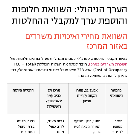
הערך הניהולי: השוואת חלופות
והוספת ערך למקבלי ההחלטות
השוואת מחירי ואיכויות משרדים
באזור המרכז
כאשר מקבלי החלטות, סמנכ"לי כספים ומנהלי תפעול בוחנים חלופות של
השכרת משרדים במרכז
, חובה לנתח את העלות הכוללת (TCO – Total
Cost of Occupancy). אפעל 22 מציג מודל פיננסי ותפעולי אופטימלי, כפי
שניתן לראות בהשוואה הבאה:
פרמטר
אפעל 22, פתח
מרכז תל
הרצליה פיתוח
השוואתי
תקווה (קריית
אביב (ציר
אריה)
יגאל אלון /
רוטשילד)
מחיר
מתון, הוגן ומשקף
גבוה מאוד,
גבוה, מלווה
ממוצע
תמורה מלאה (ROI
לרוב כפול
בדמי ניהול
למ"ר +
גבוה)
ויותר
מחמירים