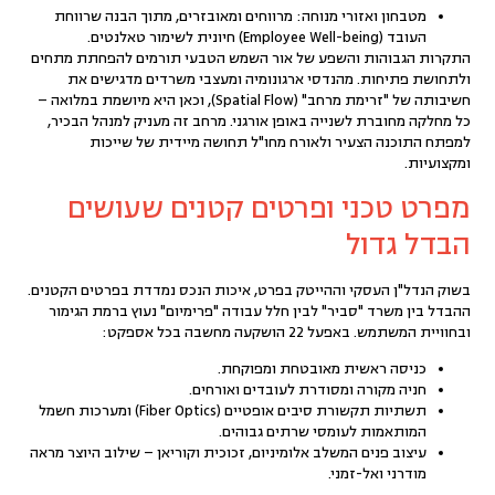
מטבחון ואזורי מנוחה:
מרווחים ומאובזרים, מתוך הבנה שרווחת
העובד (Employee Well-being) חיונית לשימור טאלנטים.
התקרות הגבוהות והשפע של אור השמש הטבעי תורמים להפחתת מתחים
ולתחושת פתיחות. מהנדסי ארגונומיה ומעצבי משרדים מדגישים את
חשיבותה של "זרימת מרחב" (Spatial Flow), וכאן היא מיושמת במלואה –
כל מחלקה מחוברת לשנייה באופן אורגני. מרחב זה מעניק למנהל הבכיר,
למפתח התוכנה הצעיר ולאורח מחו"ל תחושה מיידית של שייכות
ומקצועיות.
מפרט טכני ופרטים קטנים שעושים
הבדל גדול
בשוק הנדל"ן העסקי וההייטק בפרט, איכות הנכס נמדדת בפרטים הקטנים.
ההבדל בין משרד "סביר" לבין חלל עבודה "פרימיום" נעוץ ברמת הגימור
ובחוויית המשתמש. באפעל 22 הושקעה מחשבה בכל אספקט:
כניסה ראשית מאובטחת ומפוקחת.
חניה מקורה ומסודרת לעובדים ואורחים.
תשתיות תקשורת סיבים אופטיים (Fiber Optics) ומערכות חשמל
המותאמות לעומסי שרתים גבוהים.
עיצוב פנים המשלב אלומיניום, זכוכית וקוריאן – שילוב היוצר מראה
מודרני ואל-זמני.