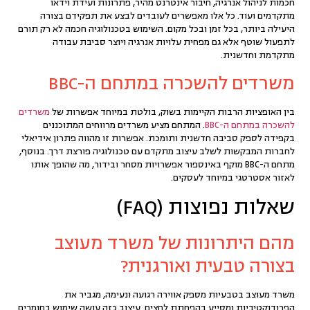
חכמות לניהול אנרגיה, חיבור אינטרנט מהיר, פתרונות ועידת וידאו
מתקדמים ועוד. כל אלו מאפשרים לעובדים לבצע את תפקידם בצורה
היעילה ביותר, בכל זמן ובכל מקום. השימוש בטכנולוגיה חכמה לא רק תורם
לתפעול שוטף אלא גם מפחית עלויות אנרגיה ויוצר סביבת עבודה
מתקדמת וחדשנית.
משרדים להשכרה במתחם ה-BBC
בין האופציות הרבות הקיימות בשוק, בולטת במיוחד אפשרות של
משרדים
להשכרה במתחם ה-BBC
. המתחם מציע משרדים מרווחים המתוכננים
בקפידה לספק סביבה חדשנית ותומכת. אפשרות זו מהווה פתרון אידיאלי
לחברות המבקשות לשלב עיצוב מתקדם עם טכנולוגיה פורצת דרך. בנוסף,
מתחם ה-BBC מוקף באינספור אפשרויות מסחר ובידור, מה שהופך אותו
לאזור אסטרטגי במיוחד לעסקים.
שאלות נפוצות (FAQ)
מהם היתרונות של משרד מעוצב
בצורה טבעית ואורגנית?
משרד מעוצב בטבעיות מספק אווירה רגועה ונעימה, מגביר את
הפרודוקטיביות ומסייע בהפחתת לחצים. עיצוב כזה עושה שימוש בחומרים