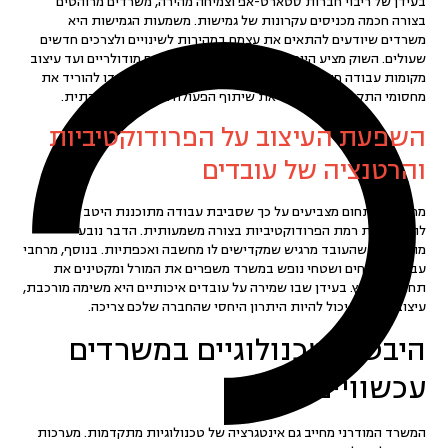
בעידן של ריבוי חברות סטארט-אפ וצמיחה מהירה, משרדים מרוהטים
בצורה חכמה מכניסים עקרונות של גמישות. משמעות הגמישות היא
משרדים שיודעים להתאים את עצמם במהירות לשינויים ולצרכים חדשים
שעולים. השוק מציע היום פתרונות מגוונים ממשרדים מודולריים ועד עיצוב
מקומות עבודה פתוחים ללא חוצצים מסורתיים. כל אלו נועדו להוריד את
מחסומי התקשורת ולהגביר את שיתוף הפעולה והחשיבה היצירתית.
השפעת העיצוב על הפרודוקטיביות
והרטנציה של עובדים
מחקרים בתחום מצביעים על כך שסביבת עבודה מתוכננת היטב יכולה
להעלות את רמת הפרודוקטיביות בצורה משמעותית. הדבר נובע
מהתחושה שהעובד מרגיש שמקדישים לו מחשבה ואכפתיות. בנוסף, מרחבי
עבודה פתוחים ושטחי נופש במשרד משפרים את המורל ומקטינים את
תחושת הלחץ. בעידן שבו שמירה על עובדים איכותיים היא משימה מורכבת,
עיצוב המשרד יכול להיות היתרון היחסי שהחברה שלכם צריכה.
היבטים טכנולוגיים במשרדים
עכשוויים
המשרד המודרני מחייב גם אינטגרציה של טכנולוגיות מתקדמות. מערכות