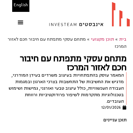
English
הנכסים שלנו
משרדים להשכרה
בין לקוחותינו
מחשבוני אינבסטים
בית
»
תוכן מקצועי
»
מתחם עסקי מתפתח עם חיבור חכם לאזור
המרכז
מתחם עסקי מתפתח עם חיבור
חכם לאזור המרכז
המאמר עוסק בהתפתחויות בעיצוב משרדים בעידן המודרני,
מדגיש את החשיבות של התחשבות בצרכי הארגון ובמגמות
העבודה העכשוויות, כולל עיצוב טבעי ואורגני, גמישות ושימוש
בטכנולוגיות מתקדמות לשיפור פרודוקטיביות ורווחת
העובדים.
12/01/2026
תוכן עניינים