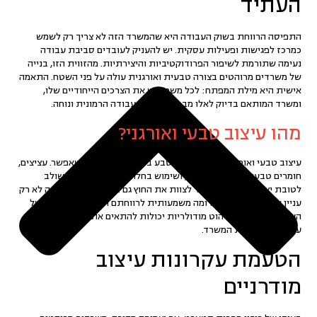
העתיד
התפיסה הרווחת בשוק העבודה היא שהמשרד הזה לא צריך רק לשמש
כמרכז לפגישות ופעילות עסקית. יש להעניק לעובדים סביבת עבודה
נעימה שתורמת לשיפור הפרודוקטיביות והיצירתיות. מהזווית הזו, בנייה
של משרדים מרוהטים בצורה טבעית ואורגנית עולה על פני השטח. התאמה
אישית היא מילת המפתח: לכל משרד יש את הצרכים הייחודיים שלו,
ומשרד המותאם בדיוק לאלו מבטיח סביבת עבודה הרמונית ונוחה.
מהו עיצוב טבעי ואורגני?
עיצוב טבעי ואורגני משלבים את הטבע בתוך המשרד ככל שאפשר. עציצים,
חומרים טבעיים כמו עץ ואבנים, ושימוש בחלונות גדולים, הכל משולב
לטובת יצירת מרחב שמזכיר לצוות את החוץ גם בשעות העבודה. זה לא רק
עניין של יופי, אלא גם תרומה משמעותית לרווחתם הנפשית והפיזית של
העובדים. תצורות ריהוט מודולריות יכולות להתאים את עצמן לכל שינוי
עתידי בפונקציות המשרד.
הטעמת עקרונות עיצוב
מודרניים