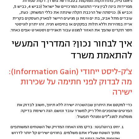
גיאוגרפית,
פתח תקווה
ממוקמת בטבורו של גוש דן. דקות ספורות
מפרידות בינה לבין צירי התנועה המרכזיים של ישראל (כביש 4, כביש 5,
וכביש 6). כניסתה של
הרכבת הקלה
שינתה את כללי המשחק: כעת,
עובדים מתל אביב, בת ים ורמת גן מגיעים היישר לפארק העסקים בקרית
אריה במהירות וללא תלות בפקקים או בחיפוש חניה. זהו יתרון לוגיסטי
חסר תקדים שהפך את האזור למגנט עבור תאגידים וסטארט-אפים כאחד.
איך לבחור נכון? המדריך המעשי
להתאמת משרד
צ'ק-ליסט ייחודי (Information Gain):
מה לבדוק לפני חתימה על שכירות
ישירה
כדי למקסם את היתרון שבהשכרה ישירה ללא תיווך, חשוב לבדוק את
הפרטים שהופכים חלל ריק למשרד עובד ונושם. הנה רשימת בדיקה
מומלצת למנכ"לים ומנהלי תפעול:
יחס ברוטו/נטו:
בדקו מהו האחוז המדויק של השטחים המשותפים
מתוך השטח שעליו אתם משלמים. בחוזים ישירים קל יותר לדרוש
שקיפות מלאה בנתון זה.