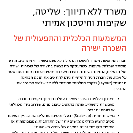
משרד ללא תיווך: שליטה,
שקיפות וחיסכון אמיתי
המשמעות הכלכלית והתפעולית של
השכרה ישירה
חברה המחפשת משרד להשכרה נתקלת לא פעם בשוק רווי מתווכים, מידע
מוסתר ועמלות עקיפות. כשהעסקה מתבצעת בתצורה של
שכירות ישירה
מול הבעלים
, התמונה משתנה. נוצרת מערכת יחסים ארוכת טווח המבוססת
על אמון. מול חברת הניהול היזמית ניתן להתאים את הנכס מבחינה
תכנונית (Layout) ולקבל החלטות מהירות ללא צד שלישי המעכב את
התהליך.
חיסכון בעלויות מעבר:
שמירת עמלת התיווך בקופת החברה
מאפשרת להשקיע אותה בתקציב עיצוב פנים, שדרוג ציוד טכנולוגי
או רווחת עובדים.
גמישות חוזית (Scale-up):
בעלי נכסים המנהלים את הבניין בעצמם
נוטים להציע מודלים גמישים יותר של התרחבות, צמצום קומות או
הוספת תקופות גרייס במקרה של שיפוץ משמעותי.
שקיפות בדמי ניהול:
עבודה ישירה מול היזם מבטיחה הבנה מלאה