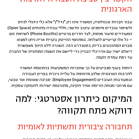
הארגונית
עבור חברות טכנולוגיה, המשרד אינו רק "נדל"ן" אלא כלי ניהולי לגיוס
ולשימור עובדים מיומנים. עיצוב חדשני,
חללי עבודה פתוחים (Open Space)
המעודדים סיעור מוחות, לצד חדרים פרטיים (Phone Booths) לשיחות זום
– כל אלו קריטיים להצלחה. ב
מתחמי ההייטק בקרית אריה
ניתן למצוא
מבנים המתוכננים בדיוק בסטנדרט הזה. השכרה ללא תיווך מאפשרת
דיאלוג ישיר עם אדריכלי הבניין כדי ליישם את השפה המותגית של החברה
עד רמת עמדת הקפה.
דוחות בענף מצביעים על כך שחברות המשקיעות בהתאמת המשרד
לתרבות הארגונית שלהן מדווחות על עלייה ניכרת בפריון העבודה
ובמעורבות העובדים (Employee Engagement). סביבה שטופת אור טבעי,
עם מרחבי מנוחה וזרימת אוויר תקינה, מתורגמת ישירות לתפוקה עסקית.
המיקום כיתרון אסטרטגי: למה
דווקא פתח תקווה?
תחבורה ציבורית ותשתיות לאומיות