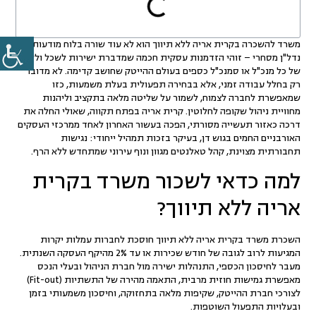
משרד להשכרה בקרית אריה ללא תיווך
הוא לא עוד שורה בלוח מודעות של
נדל"ן מסחרי
– זוהי הזדמנות עסקית חכמה שמדברת ישירות לשכל וללב
של כל מנכ"ל או סמנכ"ל כספים ב
עולם ההייטק
שחושב קדימה. לא מדובר
רק בחלל עבודה זמני, אלא בבחירה תפעולית בעלת משמעות, כזו
שמאפשרת לחברה לצמוח, לשמור על שליטה מלאה בתקציב וליהנות
מחוויית ניהול שקופה לחלוטין.
קרית אריה בפתח תקווה
, שאולי החלה את
דרכה כאזור תעשייה מסורתי, הפכה בעשור האחרון לאחד ממרכזי העסקים
האורבניים החמים בגוש דן, בעיקר בזכות תמהיל ייחודי: נגישות
תחבורתית מצוינת, קהל טאלנטים מגוון ונוף עירוני שמתחדש ללא הרף.
למה כדאי לשכור משרד בקרית
אריה ללא תיווך?
השכרת משרד בקרית אריה ללא תיווך
חוסכת לחברות עמלות יקרות
המגיעות לרוב לגובה של חודש שכירות או עד 2% מהיקף העסקה השנתית.
מעבר לחיסכון הכספי, התנהלות ישירה מול
חברת הניהול ובעלי הנכס
מאפשרת גמישות חוזית מרבית, התאמה מהירה של התשתיות (Fit-out)
לצורכי חברת ההייטק, שקיפות מלאה בתחזוקה, וחיסכון משמעותי בזמן
ובעלויות התפעול השוטפות.