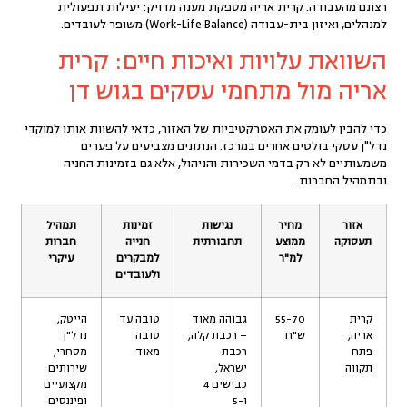
רצונם מהעבודה. קרית אריה מספקת מענה מדויק: יעילות תפעולית
למנהלים, ואיזון בית-עבודה (Work-Life Balance) משופר לעובדים.
השוואת עלויות ואיכות חיים: קרית
אריה מול מתחמי עסקים בגוש דן
כדי להבין לעומק את האטרקטיביות של האזור, כדאי להשוות אותו למוקדי
נדל"ן עסקי
בולטים אחרים במרכז. הנתונים מצביעים על פערים
משמעותיים לא רק ב
דמי השכירות והניהול
, אלא גם בזמינות החניה
ובתמהיל החברות.
אזור
מחיר
נגישות
זמינות
תמהיל
תעסוקה
ממוצע
תחבורתית
חנייה
חברות
למ"ר
למבקרים
עיקרי
ולעובדים
קרית
55-70
גבוהה מאוד
טובה עד
הייטק,
אריה,
ש"ח
– רכבת קלה,
טובה
נדל"ן
פתח
רכבת
מאוד
מסחרי,
תקווה
ישראל,
שירותים
כבישים 4
מקצועיים
ו-5
ופיננסים