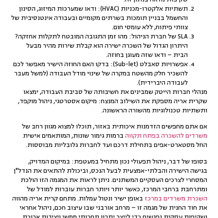
תשתיות אלקטרו-מכניות (HVAC):
ודאו שמערכות המיזוג, הסינון
והחשמל בבניין תומכות בשרתים מקומיים ובעבודה אינטנסיבית של
צוותי פיתוח, ללא עומסי חום.
SLA של חברת הניהול:
מהו זמן התגובה המובטח לתקלות אחזקה?
היתרון הגדול של השכרה ישירה הוא קבלת שירות מהיר מבעל
הבית – ודאו שזה מעוגן בחוזה.
אפשרויות סאבלט (Sub-let):
בדקו האם החוזה הישיר מאפשר לכם
להשכיר חלק מהשטח במקרה של שינוי מודל העבודה (למשל מעבר
לעבודה היברידית).
מנהלי חברות הייטק שמבינים את חשיבותה של סביבת העבודה, ימצאו
שקרית אריה מספקת את השילוב המנצח: מיקום אסטרטגי, ניהול מוקפד,
ותשתיות טכנולוגיות מהשורה הראשונה.
אם אתם מחפשים הזדמנות איכותית באזור, תוכלו למצוא מגוון רחב של
משרדים להשכרה בפתח תקווה
ברמות גימור שונות, המותאמים אישית
החל מסטארט-אפים בתחילת דרכם ועד לחברות גלובליות מבוססות.
בסופו של דבר, ניהול תפעולי נכון מתחיל במעטפת: במיקום המדויק,
בגישה הישירה והבלתי-אמצעית לבעל הנכס, וביכולת להתאים את
הנדל"ן
המסחרי
לצרכים העסקיים המשתנים. ניתן לראות את המגמה הזו הולכת
ומתרחבת ברחבי המרכז, כאשר יותר ויותר חברות עוברות למודל של
השכרת משרדים במרכז
באופן ישיר ונטול עמלות. מתחם קרית אריה מהווה
את חוד החנית של מגמה זו – מרחב אורבני שבו עיצוב חכם, ניהול אחראי
ושקיפות עסקית נפגשים כדי לייצר יתרון תחרותי ממשי ויציבות ארוכת