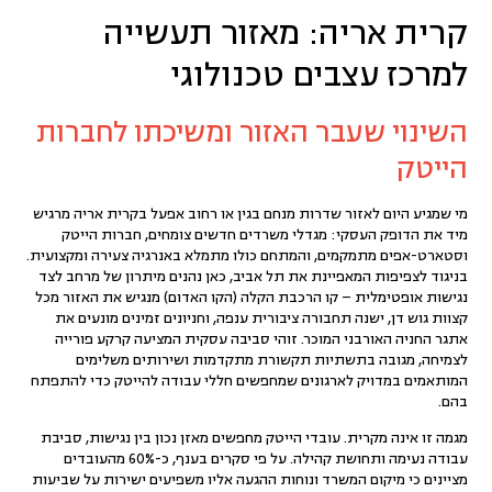
קרית אריה: מאזור תעשייה
למרכז עצבים טכנולוגי
השינוי שעבר האזור ומשיכתו לחברות
הייטק
מי שמגיע היום לאזור שדרות מנחם בגין או רחוב אפעל ב
קרית אריה
מרגיש
מיד את הדופק העסקי: מגדלי משרדים חדשים צומחים, חברות הייטק
וסטארט-אפים מתמקמים, והמתחם כולו מתמלא באנרגיה צעירה ומקצועית.
בניגוד לצפיפות המאפיינת את תל אביב, כאן נהנים מיתרון של מרחב לצד
נגישות אופטימלית – קו
הרכבת הקלה (הקו האדום)
מנגיש את האזור מכל
קצוות גוש דן, ישנה תחבורה ציבורית ענפה, וחניונים זמינים מונעים את
אתגר החניה האורבני המוכר. זוהי סביבה עסקית המציעה קרקע פורייה
לצמיחה, מגובה בתשתיות תקשורת מתקדמות ושירותים משלימים
המותאמים במדויק לארגונים שמחפשים
חללי עבודה להייטק
כדי להתפתח
בהם.
מגמה זו אינה מקרית. עובדי הייטק מחפשים מאזן נכון בין נגישות, סביבת
עבודה נעימה ותחושת קהילה. על פי סקרים בענף, כ-60% מהעובדים
מציינים כי מיקום המשרד ונוחות ההגעה אליו משפיעים ישירות על שביעות