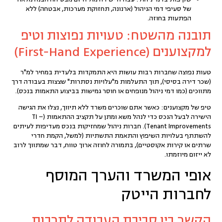
של סעיפי דמי הניהול (ארנונה, תחזוקת מערכות, אבטחה) ללא
הפתעות בחוזה.
תובנה מהשטח: טעויות נפוצות וטיפ
למקצוענים (First-Hand Experience)
טעות נפוצה
שחברות רבות עושות היא התמקדות בלעדית במחיר למ"ר
(שכר דירה בסיסי), תוך התעלמות מ"עלויות נסתרות" שצצות בעבודה דרך
מתווכים (כמו דמי ניהול מנופחים או חוסר גמישות בביצוע התאמות בנכס).
טיפ של מקצוענים:
כאשר אתם שוכרים משרד ללא תיווך, נצלו את הגישה
הישירה לבעל הנכס כדי לנהל משא ומתן על תקציב ההתאמות (TI –
Tenant Improvements). חברות ניהול שמחזיקות בנכס מעדיפות לעיתים
להשתתף בעלויות השיפוץ והתאמת התשתיות (למשל, הקמת חדרי
שרתים או קירות אקוסטיים), בתמורה לחוזה ארוך טווח, דבר שמתווך לרוב
לא ייזום מיוזמתו.
אופי המשרד והערך המוסף
לחברות הייטק
הקשר בין סביבת העבודה לתרבות