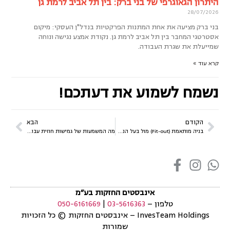
היתרון הגאוגרפי של בני ברק: בין תל אביב לרמת גן
28/07/2026
בני ברק מציעה את אחת המתנות הפרקטיות בנדל"ן העסקי: מיקום
אסטרטגי המחבר בין תל אביב לרמת גן. נקודת אמצע נגישה ונוחה
שמייעלת את שגרת העבודה.
קרא עוד »
נשמח לשמוע את דעתכם!
הקודם
הבא
בניה מותאמת (Fit-out) מול בעל הנכס: איך להתאים את המשרד לצרכים שלכם
מה המשמעות של גמישות חוזית עבור ה-CFO של חברת הייטק?
אינבסטים החזקות בע״מ
טלפון –
03-5616363
|
050-6161669
InvesTeam Holdings
–
אינבסטים החזקות
©
כל הזכויות
שמורות