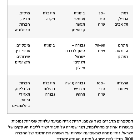
רמת
90-
בינונית
מוגבלת
פרסום,
החייל,
110
(עומסי
ויקרה
מדיה,
תל אביב
ש"ח
תנועה
חברות
קבועים)
טכנולוגיה
מתחם
75-95
גבוהה –
בינונית
פיננסיים,
הבורסה,
ש"ח
סמוך לרכבת
עורכי דין,
רמת גן
ישראל
שירותים
ולנתיבי
מקצועיים
איילון
הרצליה
100-
גבוהה (גישה
מוגבלת
חברות
פיתוח
130
מכביש
ובעלות
גלובליות,
ש"ח
החוף)
גבוהה
תאגידי
הייטק
בינלאומיים
המספרים מדברים בעד עצמם: קרית אריה מציעה עלויות שכירות נמוכות
בעשרות אחוזים מהחלופות, תוך שמירה על חיבור ישיר לליבת העסקים של
ישראל. זוהי נוסחה שמשפיעה ישירות על השורה התחתונה של החברה
(ROI), מבלי להתפשר על מיתוג מעסיק יוקרתי.