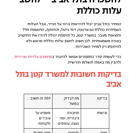
עלות כוללת
המחיר בתל אביב יכול להיראות ברור על הנייר, אבל העלות
האמיתית כוללת גם ארנונה, דמי ניהול, תחזוקה, התאמות חלל
והוצאות מעבר. במשרד קטן, כל תוספת יכולה להזיז את התקציב
בצורה משמעותית. לכן חשוב לחשב עלות כוללת מראש ולא
להיתפס רק למחיר השכירות.
כדי לעשות סדר במספרים אפשר להיעזר ב
מחשבון עלויות שכירות
ולהבין מה באמת תשלמו חודשית.
בדיקות חשובות למשרד קטן בתל
אביב
בדיקה
מה לבדוק
למה זה חשוב
בפועל
נגישות
תחבורה
משפיע על
ציבורית, זמני
עובדים
הגעה, עומסים
ולקוחות
חניה
חניונים
מונע תסכול