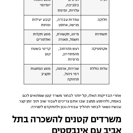
בסביבה,
יומיומי
עלויות, זמינות
חלוקה
עמדות עבודה,
קובע יעילות
פגישה, אחסון
ונוחות
תשתיות
מיזוג, תקשורת,
מונע תקלות
חשמל, תאורה
ואלתורים
אקוסטיקה
רעש מהרחוב,
קריטי בשטח
מהמסדרון,
קטן
פרטיות
עלות כוללת
שכירות, ארנונה,
מונע הפתעות
דמי ניהול,
תקציב
תחזוקה
אחרי הבדיקות האלו, קל יותר לבחור משרד קטן שמתאים לכם
באמת, ולהימנע ממצב שבו אתם צריכים לעבור שוב תוך זמן קצר.
עכשיו נשאר לבחור תהליך עבודה נכון ולהתקדם לסגירה.
משרדים קטנים להשכרה בתל
אביב עם אינבסטים