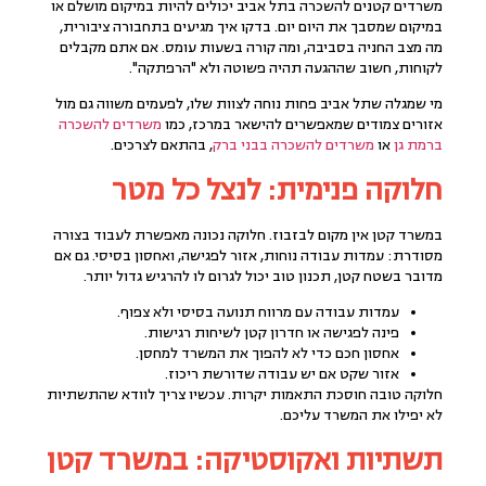
משרדים קטנים להשכרה בתל אביב יכולים להיות במיקום מושלם או
במיקום שמסבך את היום יום. בדקו איך מגיעים בתחבורה ציבורית,
מה מצב החניה בסביבה, ומה קורה בשעות עומס. אם אתם מקבלים
לקוחות, חשוב שההגעה תהיה פשוטה ולא "הרפתקה".
מי שמגלה שתל אביב פחות נוחה לצוות שלו, לפעמים משווה גם מול
אזורים צמודים שמאפשרים להישאר במרכז, כמו
משרדים להשכרה
ברמת גן
או
משרדים להשכרה בבני ברק
, בהתאם לצרכים.
חלוקה פנימית: לנצל כל מטר
במשרד קטן אין מקום לבזבוז. חלוקה נכונה מאפשרת לעבוד בצורה
מסודרת: עמדות עבודה נוחות, אזור לפגישה, ואחסון בסיסי. גם אם
מדובר בשטח קטן, תכנון טוב יכול לגרום לו להרגיש גדול יותר.
עמדות עבודה עם מרווח תנועה בסיסי ולא צפוף.
פינה לפגישה או חדרון קטן לשיחות רגישות.
אחסון חכם כדי לא להפוך את המשרד למחסן.
אזור שקט אם יש עבודה שדורשת ריכוז.
חלוקה טובה חוסכת התאמות יקרות. עכשיו צריך לוודא שהתשתיות
לא יפילו את המשרד עליכם.
תשתיות ואקוסטיקה: במשרד קטן