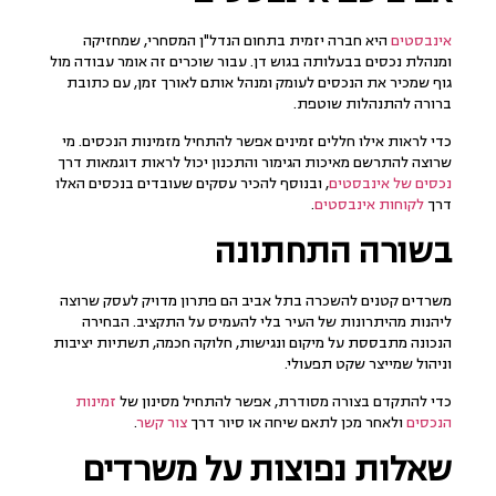
אינבסטים
היא חברה יזמית בתחום הנדל"ן המסחרי, שמחזיקה
ומנהלת נכסים בבעלותה בגוש דן. עבור שוכרים זה אומר עבודה מול
גוף שמכיר את הנכסים לעומק ומנהל אותם לאורך זמן, עם כתובת
ברורה להתנהלות שוטפת.
כדי לראות אילו חללים זמינים אפשר להתחיל מזמינות הנכסים. מי
שרוצה להתרשם מאיכות הגימור והתכנון יכול לראות דוגמאות דרך
נכסים של אינבסטים
, ובנוסף להכיר עסקים שעובדים בנכסים האלו
דרך
לקוחות אינבסטים
.
בשורה התחתונה
משרדים קטנים להשכרה בתל אביב הם פתרון מדויק לעסק שרוצה
ליהנות מהיתרונות של העיר בלי להעמיס על התקציב. הבחירה
הנכונה מתבססת על מיקום ונגישות, חלוקה חכמה, תשתיות יציבות
וניהול שמייצר שקט תפעולי.
כדי להתקדם בצורה מסודרת, אפשר להתחיל מסינון של
זמינות
הנכסים
ולאחר מכן לתאם שיחה או סיור דרך
צור קשר
.
שאלות נפוצות על משרדים