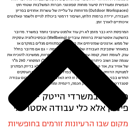
הנפשית ומעודדת סיעור מוחות ספונטני. חברות המשלבות שטחי חוץ
(Outdoor Workspaces) מדווחות על עלייה של עשרות אחוזים בפריון
העבודה, ירידה ברמות הלחץ, ושיפור דרמטי ביכולת לגייס ולשמר טאלנטים
איכותיים לאורך זמן.
המרפסת היא כבר מזמן לא רק עוד אלמנט עיצובי נחמד במשרד. מדובר
בהשקעה אסטרטגית ב
רווחת עובדים (Wellbeing)
ובפסיכולוגיה עסקית
של ממש. ארגונים שמזניחים את השטחים הפתוחים מגלים במוקדם או
במאוחר שסביבת העבודה שלהם מרגישה דחוסה – גם אם מדובר בחלל
ענק. לעומת זאת, קומה עם יציאה למרחב פתוח ומרווח, ממשיכה להוכיח את
עצמה שוב ושוב כ
יתרון תחרותי מובהק
בתחום הנדל"ן המסחרי. 290 מ"ר
של אוויר צח, אור טבעי ומרחב חברתי הם לא מותרות, אלא בדיוק הפתרון
למצוקת הדוחק במרכזי התעסוקה. בפרויקט
קישון 8
, מתחם העסקים
החדש בבני ברק, מרפסת ענקית זו היא האלמנט שמבדיל בין מקום עבודה
סטנדרטי לבין
סביבת הייטק חכמה, דינמית ומוחשית
.
מרפסת במשרדי הייטק – לא
פינוק אלא כלי עבודה אסטרטגי
מקום שבו הרעיונות זורמים בחופשיות