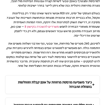
למרפסת ומצטרף באופן טבעי לשיחה קצרה עם צוות הפיתוח מול הנוף,
נוצרת פתיחות ניהולית כנה שלא ניתן לייצר בחדר ישיבות קלאסי.
בעולם העסקי של ימינו, זהו ROI אנושי ורגשי שאינו נמדד רק בגיליונות
אקסל, אלא בבניית תרבות ארגונית מנצחת ובתחושת השייכות של העובד.
מסיבה זו, דרישת השוק לפתרונות אלו זינקה, וזוהי המהות האמיתית
שעומדת מאחורי הבחירה לחפש
משרדים להשכרה בקישון 8
– שכן כאן,
מרחב העבודה מתוכנן מראש עבור ה
אנשים
עצמם, ולא רק כדי לספק
שרטוט אדריכלי יפה.
לסיכום, 290 מטרים של פתיחות, אור טבעי, נוף אורבני ושלווה משנים את
התמונה כולה. הם מאפשרים לסטארט-אפים בצמיחה להרגיש כחברות ענק,
ולתאגידים מבוססים למצוא מחדש את רוח החדשנות. כשהיום מסתיים
והעובדים בוחרים להישאר במרפסת לעוד רגע של שיחה עם קולגות במקום
לרוץ לפקקים – אתם מבינים שזו לא רק תוספת עיצובית. מדובר ב
תשתית
ארגונית ורגשית חזקה
, שעליה נבנות החברות המצליחות של מחר.
כיצד משפיעה מרפסת מרווחת על אופן קבלת ההחלטות
בהנהלת החברה?