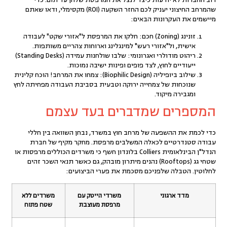
רוב החברות לא יודעות כיצד לנצל את המרפסת שלהן עד תום. כדי
שהמרחב החיצוני יעניק לכם החזר השקעה (ROI) מקסימלי, ודאו שאתם
מיישמים את העקרונות הבאים:
זונינג (Zoning) חכם:
חלקו את המרפסת ל"אזורי שקט" לעבודה
אישית, ול"אזורי רעש" למינגלינג וארוחות צהריים משותפות.
ריהוט מודולרי ואגרונומי:
שלבו שולחנות עמידה (Standing Desks)
ייעודיים לחוץ, לצד פופים ופינות ישיבה נמוכות.
שילוב ביופיליה (Biophilic Design):
צמחו את המרחב! הוכח קלינית
שנוכחות של צמחייה ירוקה וטבעית בסביבת העבודה מפחיתה לחץ
ומגבירה מיקוד.
המספרים שמדברים בעד עצמם
כדי לכמת את ההשפעה של מרחב חוץ במשרד, נבחן השוואה בין חללי
עבודה סטנדרטיים לכאלה המשלבים מרפסת. מחקר מקיף של חברת
הנדל"ן הבינלאומית Colliers בלונדון חשף כי משרדים הכוללים מרפסות או
שטחי גג (Rooftops) נהנים מיתרון מובהק, גם כאשר תנאי השכר זהים
לחלוטין. הטבלה שלפניכם מסכמת את פערי הביצועים:
מדד ארגוני
משרדי הייטק עם
משרדים ללא
מרפסת מעוצבת
שטח פתוח