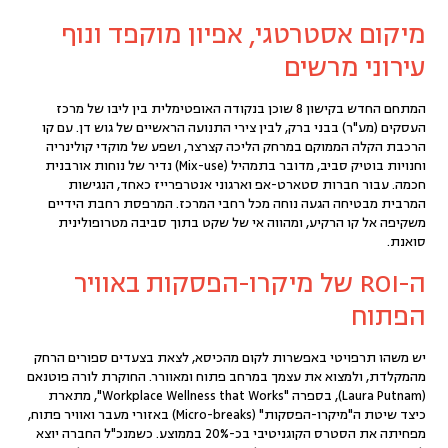
מיקום אסטרטגי, אפיון מוקפד ונוף
עירוני מרשים
המתחם החדש בקישון 8 שוכן בנקודה האופטימלית בין ליבו של מרכז
העסקים (מע"ר) בבני ברק, לבין צירי התנועה הראשיים של גוש דן. עם
קו
הרכבת הקלה
הממוקם במרחק הליכה קצרצר, ושפע של מוקדי קולינריה
וחנויות בוטיק סביב, מדובר בתמהיל (Mix-use) נדיר של נוחות אורבנית
חכמה. עבור חברות סטארט-אפ וארגוני אנטרפרייז כאחד, הנגישות
המרבית מבטיחה הגעה נוחה מכל רחבי המרכז. המרפסת רחבת הידיים
משקיפה אל קו הרקיע, ומהווה אי של שקט בתוך סביבה מטרופולינית
סואנת.
ה-ROI של מיקרו-הפסקות באוויר
הפתוח
יש משהו תרפויטי באפשרות לקום מהכיסא, לצאת בצעדים ספורים הרחק
מהמקלדת, ולמצוא את עצמך במרחב פתוח ומאוורר. החוקרת לורה פוטנאם
(Laura Putnam), בספרה "Workplace Wellness that Works", מתארת
כיצד שיטת ה
"מיקרו-הפסקות" (Micro-breaks)
באזורי מעבר ואוויר פתוח,
מפחיתה את הסטרס הקוגניטיבי בכ-20% בממוצע. כשמנכ"ל החברה יוצא