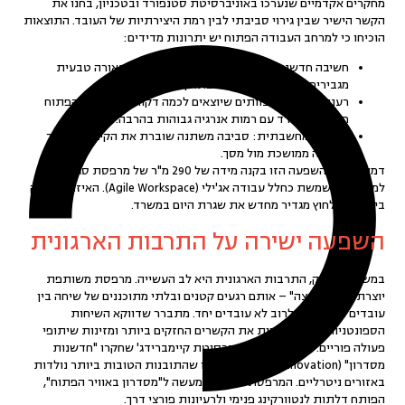
מחקרים אקדמיים שנערכו באוניברסיטת סטנפורד ובטכניון, בחנו את
הקשר הישיר שבין גירוי סביבתי לבין רמת היצירתיות של העובד. התוצאות
הוכיחו כי למרחב העבודה הפתוח יש יתרונות מדידים:
חשיבה חדשנית:
שינויי טמפרטורה, אוויר צח ותאורה טבעית
מגבירים במובהק את יכולת פתרון הבעיות.
רענון קוגניטיבי:
צוותים שיוצאים לכמה דקות אל האוויר הפתוח
חוזרים למשרד עם רמות אנרגיה גבוהות בהרבה.
גמישות מחשבתית:
סביבה משתנה שוברת את הקיבעון שנוצר
מישיבה ממושכת מול מסך.
דמיינו את ההשפעה הזו בקנה מידה של 290 מ"ר של מרפסת סגורה
למחצה, המשמשת כ
חלל עבודה אג'ילי (Agile Workspace)
. האיזון המדויק
בין הפנים לחוץ מגדיר מחדש את שגרת היום במשרד.
השפעה ישירה על התרבות הארגונית
במשרדי הייטק,
התרבות הארגונית
היא לב העשייה. מרפסת משותפת
יוצרת "מפגשי קצה" – אותם רגעים קטנים ובלתי מתוכננים של שיחה בין
עובדים מצוותים שלרוב לא עובדים יחד. מתברר שדווקא השיחות
הספונטניות הללו מייצרות את הקשרים החזקים ביותר ומזינות שיתופי
פעולה פוריים. סטודנטים מאוניברסיטת קיימברידג' שחקרו "חדשנות
מסדרון" (Corridor Innovation), מצאו שהתובנות הטובות ביותר נולדות
באזורים ניטרליים. המרפסת הופכת למעשה ל"מסדרון באוויר הפתוח",
הפותח דלתות לנטוורקינג פנימי ולרעיונות פורצי דרך.