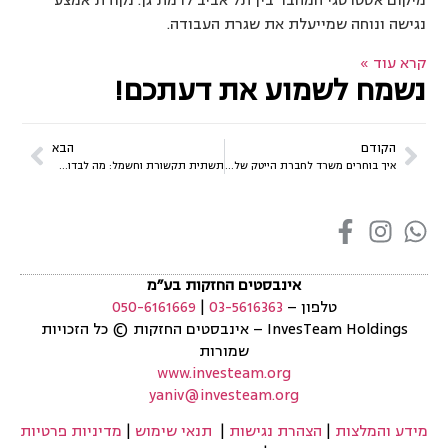
מיקום אסטרטגי המחבר בין תל אביב לרמת גן. נקודת אמצע
נגישה ונוחה שמייעלת את שגרת העבודה.
קרא עוד »
נשמח לשמוע את דעתכם!
הקודם
הבא
איך בוחרים משרד לחברת הייטק של 50 עובדים ומעלה?
תשתית תקשורת וחשמל: מה לבדוק לפני ששוכרים משרד בקרית אריה
אינבסטים החזקות בע״מ
טלפון –
03-5616363
|
050-6161669
InvesTeam Holdings
–
אינבסטים החזקות
©
כל הזכויות
שמורות
www.investeam.org
yaniv@investeam.org
מידע והמלצות
|
הצהרת נגישות
|
תנאי שימוש
|
מדיניות פרטיות