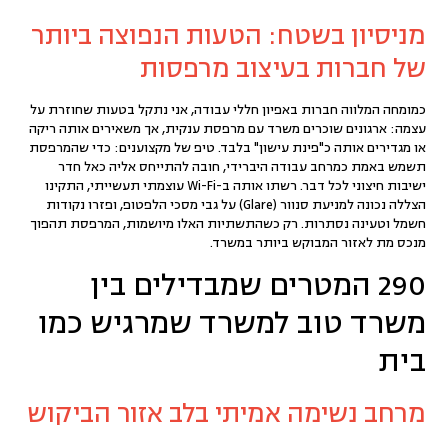
מניסיון בשטח: הטעות הנפוצה ביותר
של חברות בעיצוב מרפסות
כמומחה המלווה חברות באפיון חללי עבודה, אני נתקל בטעות שחוזרת על
עצמה: ארגונים שוכרים משרד עם מרפסת ענקית, אך משאירים אותה ריקה
או מגדירים אותה כ"פינת עישון" בלבד.
טיפ של מקצוענים:
כדי שהמרפסת
תשמש באמת כמרחב עבודה היברידי, חובה להתייחס אליה כאל חדר
ישיבות חיצוני לכל דבר. רשתו אותה ב-Wi-Fi עוצמתי תעשייתי, התקינו
הצללה נכונה למניעת סנוור (Glare) על גבי מסכי הלפטופ, ופזרו נקודות
חשמל וטעינה נסתרות. רק כשהתשתיות האלו מיושמות, המרפסת תהפוך
מנכס מת לאזור המבוקש ביותר במשרד.
290 המטרים שמבדילים בין
משרד טוב למשרד שמרגיש כמו
בית
מרחב נשימה אמיתי בלב אזור הביקוש