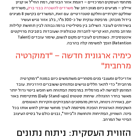
מתחמי העסקים המרכזיים – דוגמת אזור הבורסה, רמת החי"ל או קניון
איילון – מציעים כיום מגוון רחב של
משרדים להשכרה בבני ברק
, משרדים
שחלקם יוקרתיים וחלקם סטנדרטיים. עם זאת, המשרדים בקישון 8 מציגים
בידול מובהק: מרפסת ענקית של כ-300 מ"ר, בלב אזור נגיש ועשיר
בשירותים לעובד. השילוב בין פסיליטיז ברמה גבוהה לבין תחושת קלילות
ומרחב פתוח, הוא קריטי לחברות טכנולוגיה שעובדות ב
סביבת פרויקטים
אינטנסיבית
. כשנותנים לעובדים מקום לנשום,
שימור עובדים (Talent
Retention)
הופך למשימה קלה בהרבה.
כימיה ארגונית חדשה – "דמוקרטיה
מרחבית"
אדריכלים ומעצבי פנים מסחריים משתמשים כיום במונח
"דמוקרטיה
מרחבית"
כדי לתאר חללים נגישים ופתוחים ששוברים היררכיות. עובד
המוזמן לפגישה לא פורמלית במרפסת הפתוחה חש חופש ביטוי גדול יותר
מאשר בחדר ההנהלה. שיחות סטטוס (Daily Stand-ups) מתקיימות באור
יום, באווירה נינוחה, הרחק מהמסכים המבהיקים והקירות האטומים.
השקיפות הארגונית הופכת מסיסמה לערך מוחשי שניתן לחוש אותו בכל
פינה. השוויון, הפתיחות ותחושת ה"ביחד", נבנים כולם על בסיס העיצוב
הפיזי של המרחב.
הזווית העסקית: ניתוח נתונים