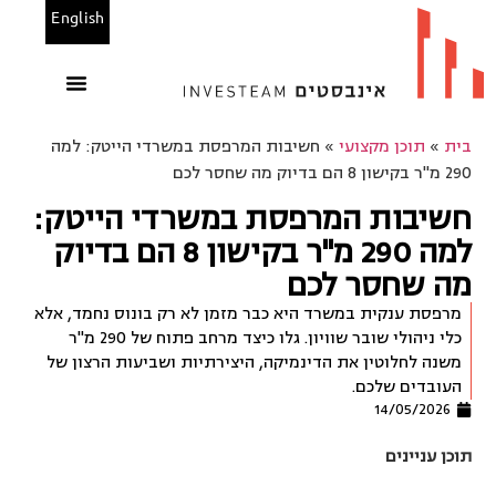
English
הנכסים שלנו
משרדים להשכרה
בין לקוחותינו
מחשבוני אינבסטים
בית
»
תוכן מקצועי
»
חשיבות המרפסת במשרדי הייטק: למה
290 מ"ר בקישון 8 הם בדיוק מה שחסר לכם
חשיבות המרפסת במשרדי הייטק:
למה 290 מ"ר בקישון 8 הם בדיוק
מה שחסר לכם
מרפסת ענקית במשרד היא כבר מזמן לא רק בונוס נחמד, אלא
כלי ניהולי שובר שוויון. גלו כיצד מרחב פתוח של 290 מ"ר
משנה לחלוטין את הדינמיקה, היצירתיות ושביעות הרצון של
העובדים שלכם.
14/05/2026
תוכן עניינים