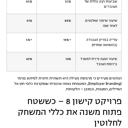
שביעות רצון כוללת של
92%
65%
העובדים
שיעור שימור טאלנטים
88%
61%
לאחר שנה
עלייה בפריון העבודה
+18%
+5%
(בהשוואה שנתית)
שיעור הגעה פיזית למשרד
74%
49%
ביוזמת העובד
הנתונים מעידים כי מרפסת פעילה היא
תשתית חיונית למיתוג פנימי
(Employer Branding)
, המטפחת גאווה ארגונית שמוקרנת כלפי חוץ אל
המיילים, המצגות, וכמובן – הלקוחות.
פרויקט קישון 8 – כששטח
פתוח משנה את כללי המשחק
לחלוטין