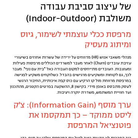
של עיצוב סביבת עבודה
משולבת (Indoor-Outdoor)
מרפסת ככלי עוצמתי לשימור, גיוס
ומיתוג מעסיק
מנהלי משאבי אנוש (HR) מדווחים על ירידה של עשרות אחוזים בשיעורי
עזיבת עובדים (Churn) לאחר מעבר למשרדים הכוללים מרפסות פעילות
ומעוצבות. העובדים מתייחסים למקום העבודה כאל "בית עם נוף". מעבר
לכך, גם
לקוחות ומשקיעים
מרגישים בהבדל. כשלוקחים משקיע לפגישה
במרפסת מרווחת מול קו הרקיע עם כוס קפה איכותית, החיבור הרגשי
לעסק מתבסס באופן מידי. בקישון 8, ההשקעה בפרטים הקטנים, מהתכנון
ועד חוויית המשתמש, משדרת יוקרה ויציבות.
ערך מוסף (Information Gain): צ'ק
ליסט ממוקד – כך תמקסמו את
פוטנציאל המרפסת