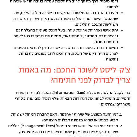
ודמי טיפול. דרך מתווך לרוב מתווספת עמלה בגובה חודש שכירות
לפחות.
מהירות התגובה וההחלטות:
התקשורת ישירה מול הבעלים, מה
שמאפשר אישור מהיר של התאמות בנכס. תיווך מצריך תקשורת
משולשת ומעכב תהליכים.
יחס אישי ואחריות ארוכת טווח:
בעל הנכס מעוניין בהצלחתכם
וביציבותכם. המתווך, לעומת זאת, מסיים את תפקידו רגע לאחר
חתימת החוזה.
גמישות בחוזה השכירות:
בהשכרה ישירה ניתן להתאים סעיפים
לצרכים הייחודיים של העסק. מתווכים לרוב כפופים לתבניות
נוקשות.
צ'ק-ליסט לשוכר החכם: מה באמת
צריך לבדוק לפני חתימה?
כדי לקבל החלטה מושכלת (Information Gain), מעבר לבדיקת המחיר
והמיקום, מומלץ לבחון את הנקודות הבאות שלא תמיד מופיעות בסיורי
משרדים שגרתיים:
זמן הגעה ממוצע של שירותי אחזקה:
האם לחברת הניהול יש צוות
קבוע בבניין או שהיא מזמינה קבלנים חיצוניים?
מרכיבי דמי הניהול:
ודאו שדמי הניהול (Management fees) כוללים
שירותים קריטיים כמו ניקיון שטחים ציבוריים ברמה יומיומית,