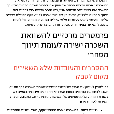
ההשכרה שלכם הוגן ויציב היא יתרון עצום. חברות הבוחרות לנהל את
ההשכרה ישירות יוצרות מרחב של אמון שבו המחיר משקף במדויק את ערך
המשרד ואת השירותים הנלווים אליו, ולא מנפח עלויות כדי לכסות דמי
תיווך. מבחינה כלכלית, הפער בין שכירות ישירה לבין עסקה הכוללת צדדים
שלישיים עשוי להגיע לעשרות אלפי שקלים בשנה. סכום זה יכול להיות
מופנה להשקעה בפיתוח העסקי, ברווחת העובדים או בשיווק.
פרמטרים מרכזיים להשוואת
השכרה ישירה לעומת תיווך
מסחרי
המספרים והעובדות שלא משאירים
מקום לספק
כדי להבין לעומק את הערך של השכרה ישירה לעומת השכרה דרך מתווך,
חשוב לבחון את הנתונים באופן מערכתי. ההבדלים אינם מתבטאים רק
בשורת המחיר, אלא משפיעים על הגמישות החוזית, קצב התגובה ואיכות
השירות לטווח הארוך.
עלויות נלוות:
בהשכרה ישירה המחיר שקוף, נטול עמלות מוסתרות