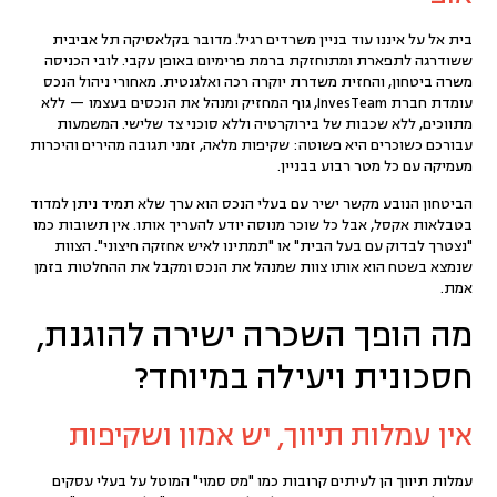
בית אל על איננו עוד בניין משרדים רגיל. מדובר בקלאסיקה תל אביבית
ששודרגה לתפארת ומתוחזקת ברמת פרימיום באופן עקבי. לובי הכניסה
משרה ביטחון, והחזית משדרת יוקרה רכה ואלגנטית. מאחורי ניהול הנכס
עומדת חברת
InvesTeam
, גוף המחזיק ומנהל את הנכסים בעצמו — ללא
מתווכים, ללא שכבות של בירוקרטיה וללא סוכני צד שלישי. המשמעות
עבורכם כשוכרים היא פשוטה: שקיפות מלאה, זמני תגובה מהירים והיכרות
מעמיקה עם כל מטר רבוע בבניין.
הביטחון הנובע מקשר ישיר עם בעלי הנכס הוא ערך שלא תמיד ניתן למדוד
בטבלאות אקסל, אבל כל שוכר מנוסה יודע להעריך אותו. אין תשובות כמו
"נצטרך לבדוק עם בעל הבית" או "תמתינו לאיש אחזקה חיצוני". הצוות
שנמצא בשטח הוא אותו צוות שמנהל את הנכס ומקבל את ההחלטות בזמן
אמת.
מה הופך השכרה ישירה להוגנת,
חסכונית ויעילה במיוחד?
אין עמלות תיווך, יש אמון ושקיפות
עמלות תיווך
הן לעיתים קרובות כמו "מס סמוי" המוטל על בעלי עסקים