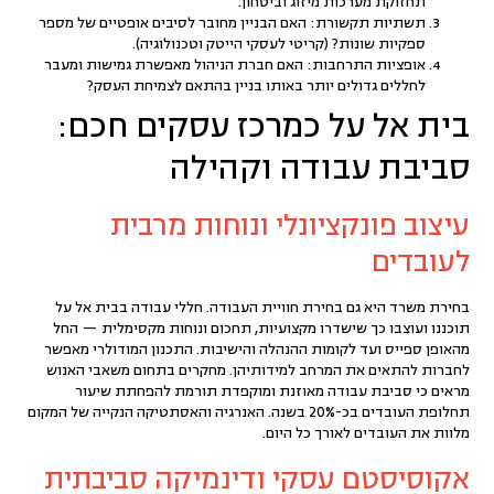
תחזוקת מערכות מיזוג וביטחון.
תשתיות תקשורת:
האם הבניין מחובר לסיבים אופטיים של מספר
ספקיות שונות? (קריטי לעסקי הייטק וטכנולוגיה).
אופציות התרחבות:
האם חברת הניהול מאפשרת גמישות ומעבר
לחללים גדולים יותר באותו בניין בהתאם לצמיחת העסק?
בית אל על כמרכז עסקים חכם:
סביבת עבודה וקהילה
עיצוב פונקציונלי ונוחות מרבית
לעובדים
בחירת משרד היא גם בחירת חוויית העבודה.
חללי עבודה
בבית אל על
תוכננו ועוצבו כך שישדרו מקצועיות, תחכום ונוחות מקסימלית — החל
מהאופן ספייס ועד לקומות ההנהלה והישיבות. התכנון המודולרי מאפשר
לחברות להתאים את המרחב למידותיהן. מחקרים בתחום משאבי האנוש
מראים כי סביבת עבודה מאוזנת ומוקפדת תורמת להפחתת שיעור
תחלופת העובדים בכ-20% בשנה. האנרגיה והאסתטיקה הנקייה של המקום
מלוות את העובדים לאורך כל היום.
אקוסיסטם עסקי ודינמיקה סביבתית