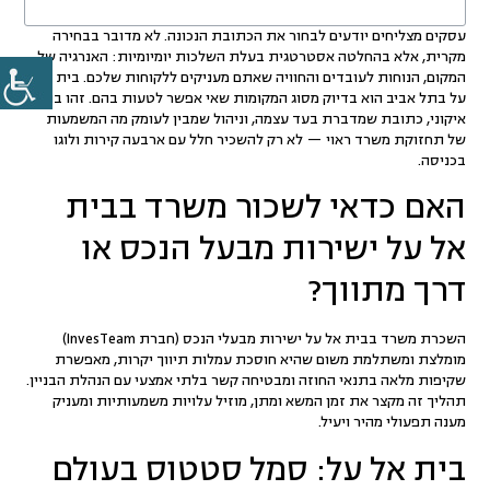
עסקים מצליחים יודעים לבחור את הכתובת הנכונה. לא מדובר בבחירה
מקרית, אלא בהחלטה אסטרטגית בעלת השלכות יומיומיות: האנרגיה של
המקום, הנוחות לעובדים והחוויה שאתם מעניקים ללקוחות שלכם.
בית אל
על בתל אביב
הוא בדיוק מסוג המקומות שאי אפשר לטעות בהם. זהו בניין
איקוני, כתובת שמדברת בעד עצמה, וניהול שמבין לעומק מה המשמעות
של תחזוקת משרד ראוי — לא רק להשכיר חלל עם ארבעה קירות ולוגו
בכניסה.
האם כדאי לשכור משרד בבית
אל על ישירות מבעל הנכס או
דרך מתווך?
השכרת משרד בבית אל על ישירות מבעלי הנכס (חברת
InvesTeam
)
מומלצת ומשתלמת משום שהיא חוסכת עמלות תיווך יקרות, מאפשרת
שקיפות מלאה בתנאי החוזה ומבטיחה קשר בלתי אמצעי עם הנהלת הבניין.
תהליך זה מקצר את זמן המשא ומתן, מוזיל עלויות משמעותיות ומעניק
מענה תפעולי מהיר ויעיל.
בית אל על: סמל סטטוס בעולם