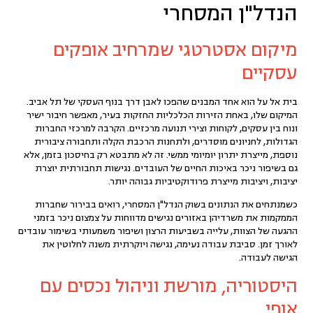
הנדל"ן המסחרי
מיקום אסטרטגי שמרחיב אופקים
עסקיים
בית אל על
הוא אחד המבנים שהפכו לאבן דרך בנוף העסקי של תל אביב.
המיקום שלו, באחת הזירות הכלכליות החזקות בעיר, מאפשר חיבור ישיר
ונוח בין עסקים, לקוחות וצירי תנועה מרכזיים. הקרבה למרכזי החברות
הגדולות, לחניונים מוסדרים, ולתחנות הרכבת הקלה ותחבורה ציבורית
נוספת, מייצרת יתרון יומיומי ממשי. זה לא מתבטא רק בחיסכון בזמן, אלא
גם בשיפור ניכר באיכות החיים של העובדים. נגישות תחבורתית יוצרת
יציבות, ויציבות מייצרת פרודוקטיביות גבוהה יותר.
כשמנתחים את הנתונים בשוק ה
נדל"ן המסחרי
, רואים בבירור שחברות
הממקמות את משרדיהן באזורים נגישים מדווחות על צמצום ניכר בזמני
ההגעה של הצוות, עלייה בשביעות הרצון ושיפור משמעותי ב
שימור עובדים
לאורך זמן. סביבת עבודה נעימה, נגישה ויוקרתית משנה לחלוטין את
הגישה לעבודה.
היסטוריה, מורשת וניהול נכסים עם
אופי