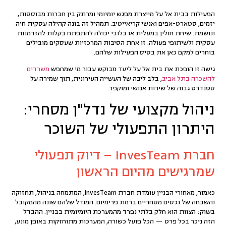
הפעילות בבית אל על מייצרת מפגש יומיומי ומרתק בין חברות מבוססות,
יזמים, סטארט-אפים ואנשי קריאייטיב. תמהיל זה בונה קהילה עסקית חיה
ונושמת. שיחת חולין במעלית או בלובי יכולה להתפתח בקלות להזדמנות
עסקית ולשיתופי פעולה. זו אחת הסיבות המרכזיות שעסקים מובילים
בוחרים למקם כאן את בסיס הפעילות שלהם.
גישה זו הופכת את בית אל על ליעד מבוקש עבור מי שמחפש
משרדים
להשכרה בתל אביב
, בלב ליבה של העשייה העירונית, תוך שמירה על
סטנדרט גבוה של שירות אנושי ומוקפד.
ניהול מקצועי של נדל"ן מסחרי:
היתרון התפעולי של השוכר
חברת InvesTeam – דיוק תפעולי
שמרגישים מהיום הראשון
כאמור, מאחורי הבניין עומדת חברת
InvesTeam
, המתמחה בניהול, תחזוקה
והשבחה של
נכסים מסחריים
ברמת פרימיום. המודל שלהם שונה מהמקובל
בשוק: הצוות הוא חלק בלתי נפרד מהמערכת היומיומית בבניין. ההבדל
הזה ניכר בכל פרט — הכל פועל כשורה, המערכות מתוחזקות באופן מונע,