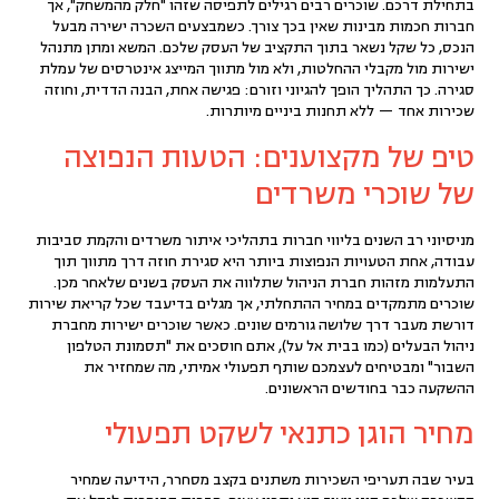
בתחילת דרכם. שוכרים רבים רגילים לתפיסה שזהו "חלק מהמשחק", אך
חברות חכמות מבינות שאין בכך צורך. כשמבצעים
השכרה ישירה מבעל
הנכס
, כל שקל נשאר בתוך התקציב של העסק שלכם. המשא ומתן מתנהל
ישירות מול מקבלי ההחלטות, ולא מול מתווך המייצג אינטרסים של עמלת
סגירה. כך התהליך הופך להגיוני וזורם: פגישה אחת, הבנה הדדית, ו
חוזה
שכירות
אחד — ללא תחנות ביניים מיותרות.
טיפ של מקצוענים: הטעות הנפוצה
של שוכרי משרדים
מניסיוני רב השנים בליווי חברות בתהליכי איתור משרדים והקמת סביבות
עבודה, אחת הטעויות הנפוצות ביותר היא סגירת חוזה דרך מתווך תוך
התעלמות מזהות חברת הניהול שתלווה את העסק בשנים שלאחר מכן.
שוכרים מתמקדים במחיר ההתחלתי, אך מגלים בדיעבד שכל קריאת שירות
דורשת מעבר דרך שלושה גורמים שונים. כאשר שוכרים ישירות מחברת
ניהול הבעלים (כמו בבית אל על), אתם חוסכים את "תסמונת הטלפון
השבור" ומבטיחים לעצמכם שותף תפעולי אמיתי, מה שמחזיר את
ההשקעה כבר בחודשים הראשונים.
מחיר הוגן כתנאי לשקט תפעולי
בעיר שבה תעריפי השכירות משתנים בקצב מסחרר, הידיעה שמחיר