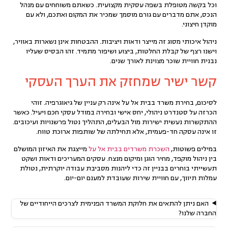
וכל בקשה מטופלת בשפה עסקית מקצועית. כשאתם משוחחים עם מנהל
הנכס, אתם מדברים עם גורם מוסמך שמכיר את המקום ואתכם, ולא עם
מוקדן חיצוני.
ניהול איכותי מסוג זה מייצר ודאות ויציבות. ההבטחות אינן נשארות באוויר,
וישנו רצף של קבלת החלטות, ביצוע ושיפור מתמיד. זהו הבסיס שעליו
נבנית חוויית שוכר מצוינת לאורך שנים.
קשר ישיר שמחזק את הערך העסקי
לסיכום, בחירת משרד בבית אל על אינה רק עניין של גיאוגרפיה. זוהי
הכרזה על סטנדרט ניהולי, יחס אישי ובחירה במודל עסקי חכם ויעיל. כאשר
ההתקשרות נעשית ישירות מול הבעלים, התהליך נטול פרשנויות ועיכובים.
זו אינה עסקה חד-פעמית, אלא תחילתה של שותפות ארוכת טווח.
במילים פשוטות,
השכרת משרדים בבית אל על
מייצגת את האיזון המושלם
בין ניהול מוקפד, מחיר הוגן ומיקום מנצח. עסקים המעריכים ודאות ושקט
תעשייתי בוחרים בבניין זה כדי ליהנות מסביבת עבודה יוקרתית, נטולת
עמלות תיווך, עם חוויית שירות שעובדת למענם יום-יום.
האם ניתן להתאים את חלוקת המשרד הפנימית לצרכים הייחודיים של
החברה שלנו?