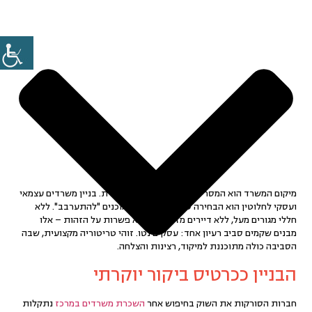
מיקום המשרד הוא המסר הראשוני שהחברה משדרת. בניין משרדים עצמאי
ועסקי לחלוטין הוא הבחירה של ארגונים שלא מוכנים "להתערבב". ללא
חללי מגורים מעל, ללא דיירים מזדמנים וללא פשרות על הזהות – אלו
מבנים שקמים סביב רעיון אחד:
עסקים נטו
. זוהי טריטוריה מקצועית, שבה
הסביבה כולה מתוכננת למיקוד, רצינות והצלחה.
הבניין ככרטיס ביקור יוקרתי
חברות הסורקות את השוק בחיפוש אחר
השכרת משרדים במרכז
נתקלות