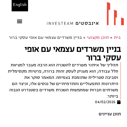
English
הנכסים שלנו
משרדים להשכרה
בין לקוחותינו
מחשבוני אינבסטים
בית
»
תוכן מקצועי
»
בניין משרדים עצמאי עם אופי עסקי ברור
בניין משרדים עצמאי עם אופי
עסקי ברור
תהליך של איתור משרדים להשכרה הוא הרבה מעבר למציאת
חלל עבודה; הוא מעניק לעסק זהות ברורה, פרטיות מקסימלית
וסביבה סטרילית שתומכת בצמיחה. המאמר סוקר את
היתרונות התפעוליים והתדמיתיים של נכסים אלו, וכיצד הם
משרתים חברות שמחפשות השכרת משרדים בסטנדרט הגבוה
ביותר.
04/02/2026
תוכן עניינים