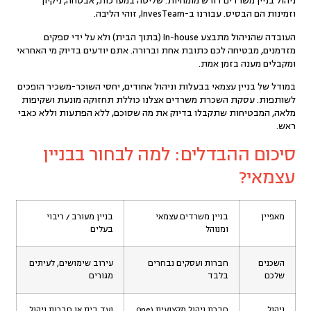
ניהול בניין משרדים דורש מומחיות. שליטה במערכות, אבטחה, ניקיון
וזמינות הם הבסיס. עבורנו ב-
InvesTeam
, זוהי הליבה.
העובדה שהניהול מתבצע In-house (בתוך הבית) ולא על ידי ספקים
מזדמנים, מבטיחה לכם כתובת אחת וברורה. אתם יודעים בדיוק מי האחראי
ומקבלים מענה בזמן אמת.
במודל של בניין עצמאי בבעלות וניהול אחודים, יחסי השוכר-משכיר הופכים
לשותפות. עסקת השכרת משרדים אצלנו כוללת תחזוקה מונעת ושקיפות
מלאה, המבטיחות שתקבלו בדיוק את מה שסוכם, ללא הפתעות וללא כאבי
ראש.
סיכום ההבדלים: למה לבחור בבניין
עצמאי?
מאפיין
בניין משרדים עצמאי
בניין מעורב / ריבוי
ומנוהל
בעלים
השכנים
חברות ועסקים נבחרים
עירוב שימושים, לעיתים
שלכם
בלבד
מגורים
ניהול
חברת ניהול מקצועית (One
ועד בית או חברות ניהול