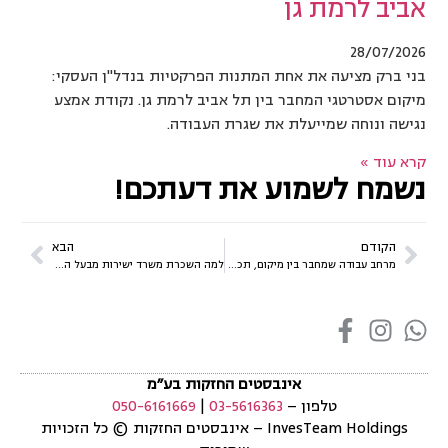
אביב לרמת גן
28/07/2026
בני ברק מציעה את אחת המתנות הפרקטיות בנדל"ן העסקי:
מיקום אסטרטגי המחבר בין תל אביב לרמת גן. נקודת אמצע
נגישה ונוחה שמייעלת את שגרת העבודה.
קרא עוד »
נשמח לשמוע את דעתכם!
הקודם
הבא
מרחב עבודה שמחבר בין מיקום, תכנון וניהול
למה השכרת משרד ישירות מבעל הנכס היא ההחלטה הכלכלית הכי חכמה ב-2026?
אינבסטים החזקות בע״מ
טלפון –
03-5616363
|
050-6161669
InvesTeam Holdings
–
אינבסטים החזקות
©
כל הזכויות