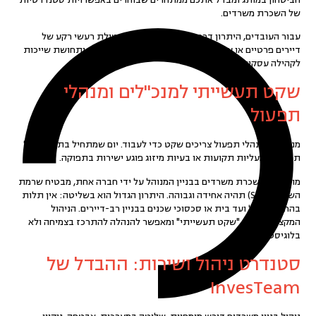
של השכרת משרדים.
עבור העובדים, היתרון דרמטי אף יותר: סביבה נטולת רעשי רקע של
דיירים פרטיים או עסקים רועשים, מאפשרת מיקוד, שקט ותחושת שייכות
לקהילה עסקית מכובדת.
שקט תעשייתי למנכ"לים ומנהלי
תפעול
מנכ"לים ומנהלי תפעול צריכים שקט כדי לעבוד. יום שמתחיל בתלונות על
תחזוקה, מעליות תקועות או בעיות מיזוג פוגע ישירות בתפוקה.
מודל של השכרת משרדים בבניין המנוהל על ידי חברה אחת, מבטיח שרמת
השירות (SLA) תהיה אחידה וגבוהה. היתרון הגדול הוא בשליטה: אין תלות
בהחלטות של ועד בית או סכסוכי שכנים בבניין רב-דיירים. הניהול
המקצועי מספק "שקט תעשייתי" ומאפשר להנהלה להתרכז בצמיחה ולא
בלוגיסטיקה.
סטנדרט ניהול ושירות: ההבדל של
InvesTeam