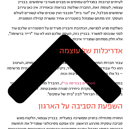
לעיתים קרובות במגדלים עמוסים או מבנים מעורבי שימושים. בבניין
עצמאי, לעומת זאת, החברה שולטת בנראות ובאווירה. אין כאן עירוב
שימושים מבלבל, אין "ועד בית" חובבני ואין שכנים שלא קשורים לעולם
העסקי. זהו מתחם שמנוהל בסטנדרט אחיד ומשרת קהילה הומוגנית.
כשלקוח מגיע לפגישה, הכתובת והבניין מעידים על הסטנדרט שלכם עוד
לפני שנכנסו למשרד. בבניין כזה, העסק שלכם הוא לא עוד "דייר ברשימה",
אלא חלק ממתחם שמגדיר איכות.
אדריכלות של עוצמה
עבור חברות המחפשות משרדים להשכרה שמחזקים את המותג, העיצוב
הוא כלי עבודה. לובי בקונספט אחיד, ניקיון מוקפד ונראות חיצונית מרשימה
– כל אלו מספרים סיפור של יציבות וכוח.
במתחמים דוגמת
משרדים בבורסה בר״ג
, ההבדל מורגש מיד: ניהול ריכוזי
וסביבת עבודה שמתפקדת כיחידה סגורה ומאובטחת. זה ההבדל המהותי
בין "מקום שיש בו חברות" לבין "בית של עסקים".
השפעת הסביבה על הארגון
החוויה מתחילה בחניון וממשיכה במעלית. בבניין עצמאי, הלקוח פוגש
סביבה עסקית מהרגע הראשון. זהו אפקט פסיכולוגי שמגדיל את תחושת
הביטחון במותג ומבדל אתכם ממתחרים שבוחרים באפשרויות סטנדרטיות